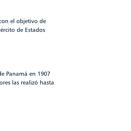
 con el objetivo de
jército de Estados
.
 de Panamá en 1907
res las realizó hasta
or un periodo de