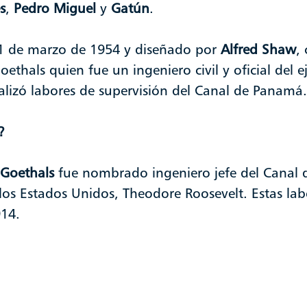
s
,
Pedro Miguel
y
Gatún
.
1 de marzo de 1954 y diseñado por
Alfred Shaw
,
Goethals quien fue un ingeniero civil y oficial del e
alizó labores de supervisión del Canal de Panamá
?
Goethals
fue nombrado ingeniero jefe del Canal
 los Estados Unidos, Theodore Roosevelt. Estas labo
914.
o Gobernador de la Zona del Canal de Panamá p