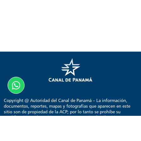
Copyright @ Autoridad del Canal de Panamá – La información,
documentos, reportes, mapas y fotografías que aparecen en este
sitio son de propiedad de la ACP; por lo tanto se prohíbe su
modificación o alteración, así como su copia, distribución,
transmisión, reproducción o publicación con fines comerciales o
lucrativos. Su uso con fines comerciales o lucrativos requiere
autorización previa y expresa de la ACP.