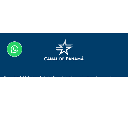
Copyright @ Autoridad del Canal de Panamá – La información,
documentos, reportes, mapas y fotografías que aparecen en este
sitio son de propiedad de la ACP; por lo tanto se prohíbe su
modificación o alteración, así como su copia, distribución,
transmisión, reproducción o publicación con fines comerciales o
lucrativos. Su uso con fines comerciales o lucrativos requiere
autorización previa y expresa de la ACP.
Visita Canal de Panamá