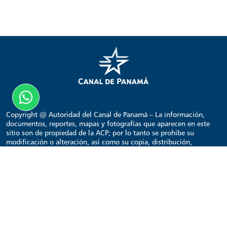
Copyright @ Autoridad del Canal de Panamá – La información,
documentos, reportes, mapas y fotografías que aparecen en este
sitio son de propiedad de la ACP; por lo tanto se prohíbe su
modificación o alteración, así como su copia, distribución,
transmisión, reproducción o publicación con fines comerciales o
lucrativos. Su uso con fines comerciales o lucrativos requiere
autorización previa y expresa de la ACP.
Visita Canal de Panamá
Inicio