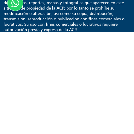
documentos, reportes, mapas y fotografías que aparecen en este
sitio son de propiedad de la ACP; por lo tanto se prohíbe su
modificación o alteración, así como su copia, distribución,
transmisión, reproducción o publicación con fines comerciales o
lucrativos. Su uso con fines comerciales o lucrativos requiere
autorización previa y expresa de la ACP.
Visita Canal de Panamá
Inicio
Sitios de interés
¿A qué hora pasan los barcos?
Contacto
Otros enlaces
Obtén Tickets
Sitio Corporativo
El Faro del Canal