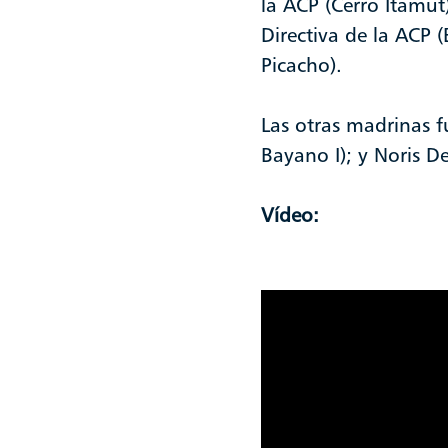
la ACP (Cerro Itamut
Directiva de la ACP 
Picacho).
Las otras madrinas 
Bayano I); y Noris D
Vídeo: