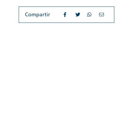
Compartir
nal de Panamá
Otros enlaces
Obtén Tickets
nterés
Sitio Corporativo
ra pasan los barcos?
El Faro del Canal
La realidad del agua