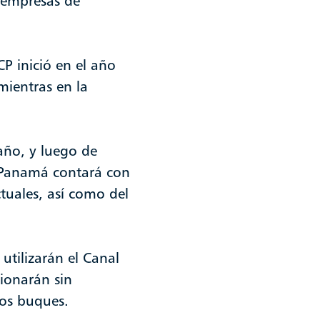
0 empresas de
P inició en el año
mientras en la
año, y luego de
e Panamá contará con
tuales, así como del
tilizarán el Canal
cionarán sin
los buques.